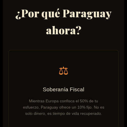
¿Por qué Paraguay
ahora?
⚖️
Soberanía Fiscal
Mientras Europa confisca el 50% de tu
esfuerzo, Paraguay ofrece un 10% fijo. No es
solo dinero, es tiempo de vida recuperado.